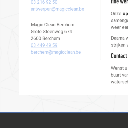
Hoe we
03 216 92 50
antwerpen@magicclean.be
Onze
op
samenge
Magic Clean Berchem
weer een
Grote Steenweg 674
Daarna w
2600 Berchem
strijken
03 449 49 59
berchem@magicclean.be
Contact
Wenst u 
buurt va
watersc