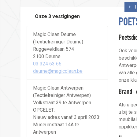
Onze 3 vestigingen
POET
Magic Clean Deurne
Poetsdi
(Textielreiniger Deurne)
Ruggeveldlaan 574
Ook voor
2100 Deurne
beschik
03 324 63 66
Antwerpe
deurne@magicclean.be
van alle
onze kla
Magic Clean Antwerpen
Brand- 
(Textielreiniger Antwerpen)
Volkstraat 39 te Antwerpen
Als u ge
OPGELET:
u bij te
Nieuw adres vanaf 3 april 2023:
meubilai
Museumstraat 14A te
oppikken
Antwerpen