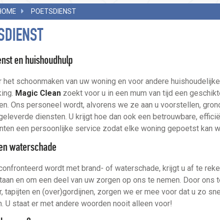
HOME
POETSDIENST
SDIENST
enst en huishoudhulp
 het schoonmaken van uw woning en voor andere huishoudelijke 
king.
Magic Clean
zoekt voor u in een mum van tijd een geschikt
n. Ons personeel wordt, alvorens we ze aan u voorstellen, gron
 geleverde diensten. U krijgt hoe dan ook een betrouwbare, efficiën
nten een persoonlijke service zodat elke woning gepoetst kan w
en waterschade
confronteerd wordt met brand- of waterschade, krijgt u af te rek
 staan en om een deel van uw zorgen op ons te nemen. Door ons te
r, tapijten en (over)gordijnen, zorgen we er mee voor dat u zo sn
. U staat er met andere woorden nooit alleen voor!